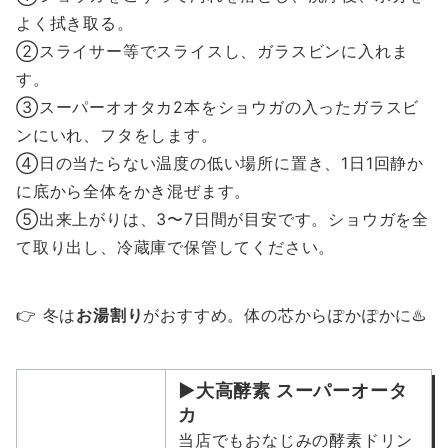
よく拭き取る。
②スライサー等でスライスし、ガラスビンに入れま
す。
③スーパーオオタカ2本をショウガの入ったガラスビ
ンにいれ、フタをします。
④日の当たらない温度の低い場所に置き、1日1回静か
に底から全体をかき混ぜます。
⑤出来上がりは、3〜7日間が目安です。ショウガを全
て取り出し、冷蔵庫で保管してください。
👉 冬は
お湯割り
がおすすめ。体の芯からぽかぽかに♨️
▶大高酵素
スーパーオータ
カ
当店でもおなじみの酵素ドリン