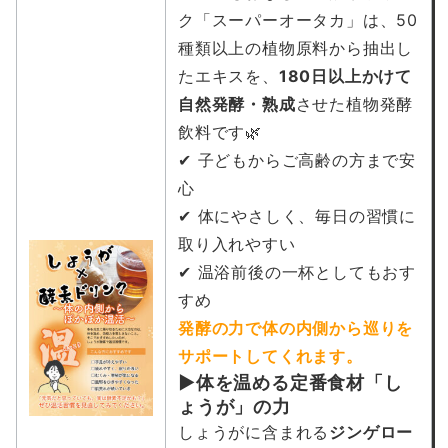
ク「スーパーオータカ」は、50
種類以上の植物原料から抽出し
たエキスを、
180
日以上かけて
自然発酵・熟成
させた植物発酵
飲料です🌿
✔ 子どもからご高齢の方まで安
心
✔ 体にやさしく、毎日の習慣に
取り入れやすい
✔ 温浴前後の一杯としてもおす
すめ
発酵の力で体の内側から巡りを
サポートしてくれます。
▶体を温める定番食材「し
ょうが」の力
しょうがに含まれる
ジンゲロー