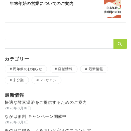
ゲ
年末年始の営業についてのご案内
ー
シ
ョ
検
ン
索：
カテゴリー
周年祭のお知らせ
店舗情報
最新情報
未分類
２Fサロン
最新情報
快適な酵素温浴をご提供するためのご案内
2026年6月18日
ながはま割 キャンペーン開催中
2026年6月1日
母の日に贈る、うるおいと守りのスキンケア